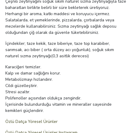
Çeşnili zeytinyağını soğuk sıkım naturel sızma zeytinyağıyla taze
baharatları birlikte belirli bir süre bekleterek üretiyoruz.
Herhangi bir aroma, katkı maddesi ve koruyucu içermez.
Salatalarda, et yemeklerinde, pizzalarda, çorbalarda veya
mezelerde kullanabilirsiniz. Sızma zeytinyağı sağlık deposu
olduğundan çiğ olarak da güvenle tüketebilirsiniz.
İçindekiler; taze kekik, taze biberiye, taze top karabiber,
sarımsak, acı biber ( orta düzey acı yoğunluk), soğuk sıkım
naturel sızma zeytinyağı(0,3 asitlik derecesi)
Karaciğeri temizler.
Kalp ve damar sağlığını korur.
Metabolizmayı hızlandırır.
Cildi güzelleştirir.
Stresi azaltır.
Polifenoller açısından oldukça zengindir.
İçerisinde bulundurduğu vitamin ve mineraller sayesinde
kemikleri güçlendirir.
Özlü Datça Yöresel Ürünler
Özlü Datça Yöresel Ürünler Instagram