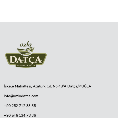
İskele Mahallesi, Atatürk Cd. No:49/A Datça/MUĞLA
info@ozludatca.com
+90 252 712 33 35
+90 546 134 78 36