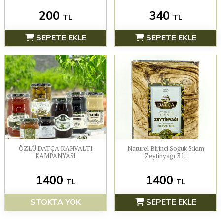
200
340
TL
TL
SEPETE EKLE
SEPETE EKLE
ÖZLÜ DATÇA KAHVALTI
Naturel Birinci Soğuk Sıkım
KAMPANYASI
Zeytinyağı 3 lt.
1400
1400
TL
TL
STOKTA YOK
SEPETE EKLE