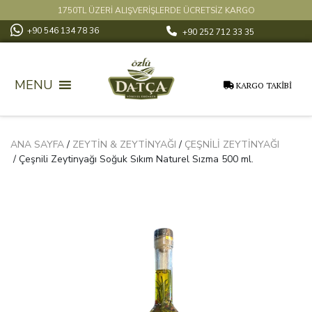
1750TL ÜZERİ ALIŞVERİŞLERDE ÜCRETSİZ KARGO
+90 546 134 78 36
+90 252 712 33 35
MENU
KARGO TAKİBİ
ANA SAYFA
/
ZEYTIN & ZEYTINYAĞI
/
ÇEŞNILI ZEYTINYAĞI
/ Çeşnili Zeytinyağı Soğuk Sıkım Naturel Sızma 500 ml.