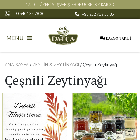
1750TL ÜZERİ ALIŞVERİŞLERDE ÜCRETSİZ KARGO
+90 546 134 78 36
+90 252 712 33 35
MENU
KARGO TAKİBİ
ANA SAYFA
/
ZEYTIN & ZEYTINYAĞI
/ Çeşnili Zeytinyağı
Çeşnili Zeytinyağı