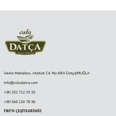
İskele Mahallesi, Atatürk Cd. No:49/A Datça/MUĞLA
info@ozludatca.com
+90 252 712 33 35
+90 546 134 78 36
ÜRÜN ÇEŞİTLERİMİZ