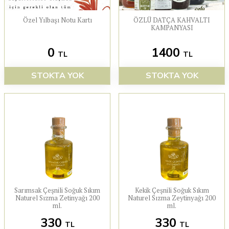
Özel Yılbaşı Notu Kartı
ÖZLÜ DATÇA KAHVALTI
KAMPANYASI
0
1400
TL
TL
STOKTA YOK
STOKTA YOK
Sarımsak Çeşnili Soğuk Sıkım
Kekik Çeşnili Soğuk Sıkım
Naturel Sızma Zetinyağı 200
Naturel Sızma Zeytinyağı 200
ml.
ml.
330
330
TL
TL