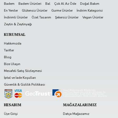
Badem
Badem Ürünleri
Bal
Çok Al Az Öde
Doğal Bakım
En Yeniler
Glütensiz Ürünler
Gurme Ürünler
İndirim Kategorisi
İndirimli Ürünler
Özel Tasarım
Şekersiz Ürünler
Vegan Ürünler
Zeytin & Zeytinyağı
KURUMSAL
Hakkımızda
Tarifler
Blog
Bize Ulaşın
Mesafeli Satış Sözleşmesi
İptal ve İade Koşulları
Güvenlik & Gizlilik Politikası
HESABIM
MAĞAZALARIMIZ
Üye Girişi
Datça Mağazamız