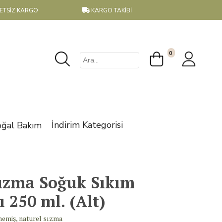
RETSİZ KARGO
KARGO TAKİBİ
0
İndirim Kategorisi
ğal Bakım
ızma Soğuk Sıkım
 250 ml. (Alt)
lmemiş, naturel sızma