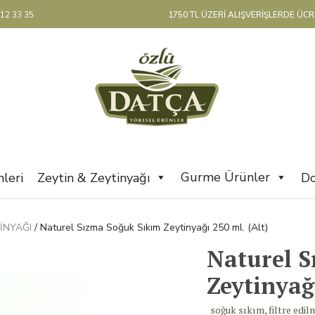
12 33 35
1750 TL ÜZERİ ALIŞVERİŞLERDE ÜC
Gurme Ürünler
leri
Zeytin & Zeytinyağı
Do
INYAĞI
/ Naturel Sızma Soğuk Sıkım Zeytinyağı 250 ml. (Alt)
Naturel S
Zeytinyağı
soğuk sıkım, filtre edi