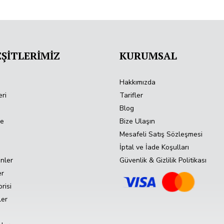
ŞİTLERİMİZ
KURUMSAL
Hakkımızda
ri
Tarifler
Blog
de
Bize Ulaşın
Mesafeli Satış Sözleşmesi
İptal ve İade Koşulları
nler
Güvenlik & Gizlilik Politikası
er
risi
ler