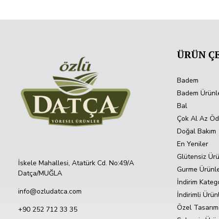
ÜRÜN ÇE
Badem
Badem Ürünle
Bal
Çok Al Az Ö
Doğal Bakım
En Yeniler
Glütensiz Ürü
İskele Mahallesi, Atatürk Cd. No:49/A
Gurme Ürünl
Datça/MUĞLA
İndirim Katego
info@ozludatca.com
İndirimli Ürün
Özel Tasarım
+90 252 712 33 35