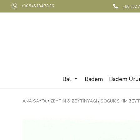
+90 546 134 78 36
+90 252 7
Bal
Badem
Badem Ürün
ANA SAYFA
/
ZEYTIN & ZEYTINYAĞI
/
SOĞUK SIKIM ZEYT