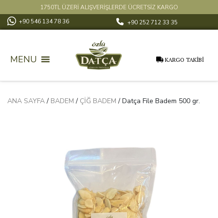
1750TL ÜZERİ ALIŞVERİŞLERDE ÜCRETSİZ KARGO
+90 546 134 78 36
+90 252 712 33 35
MENU
KARGO TAKİBİ
ANA SAYFA
/
BADEM
/
ÇIĞ BADEM
/ Datça File Badem 500 gr.