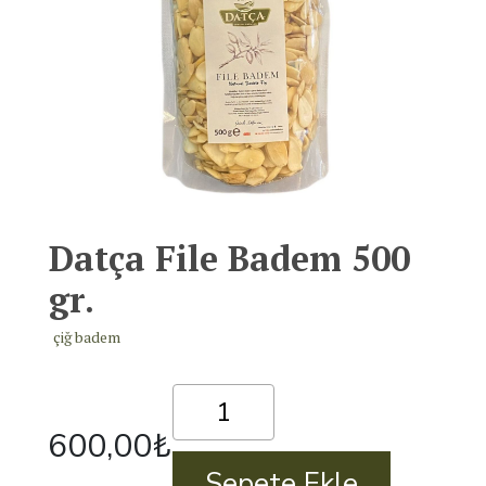
Datça File Badem 500
gr.
çiğ badem
Datça
File
600,00
₺
Badem
500
Sepete Ekle
gr.