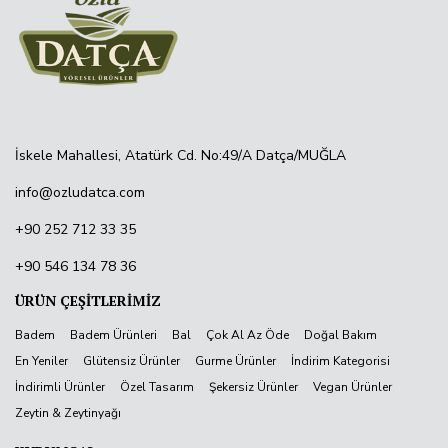
İskele Mahallesi, Atatürk Cd. No:49/A Datça/MUĞLA
info@ozludatca.com
+90 252 712 33 35
+90 546 134 78 36
ÜRÜN ÇEŞİTLERİMİZ
Badem
Badem Ürünleri
Bal
Çok Al Az Öde
Doğal Bakım
En Yeniler
Glütensiz Ürünler
Gurme Ürünler
İndirim Kategorisi
İndirimli Ürünler
Özel Tasarım
Şekersiz Ürünler
Vegan Ürünler
Zeytin & Zeytinyağı