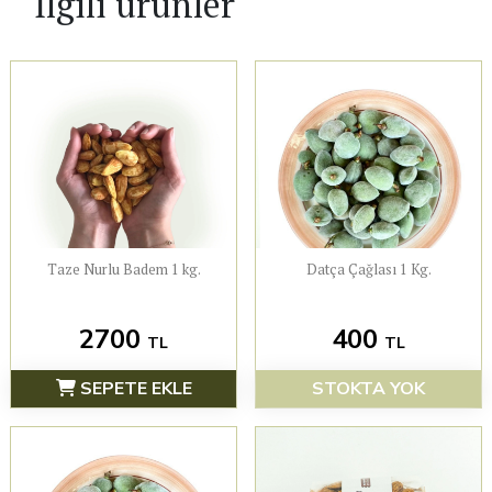
İlgili ürünler
Taze Nurlu Badem 1 kg.
Datça Çağlası 1 Kg.
2700
400
TL
TL
SEPETE EKLE
STOKTA YOK