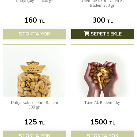
Datça Çağlası 400 gr.
YENİ MAHSUL Datça Ak
Badem 250 gr.
160
300
TL
TL
STOKTA YOK
SEPETE EKLE
Datça Kabuklu Sıra Badem
Taze Ak Badem 1 kg.
500 gr.
125
1500
TL
TL
STOKTA YOK
STOKTA YOK