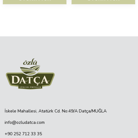
İskele Mahallesi, Atatürk Cd. No:49/A Datça/MUĞLA
info@ozludatca.com
+90 252 712 33 35