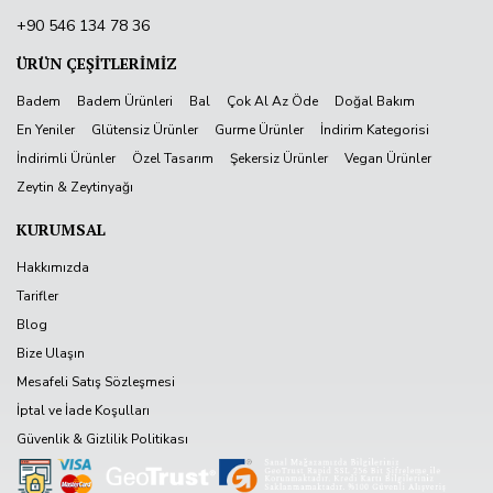
+90 546 134 78 36
ÜRÜN ÇEŞİTLERİMİZ
Badem
Badem Ürünleri
Bal
Çok Al Az Öde
Doğal Bakım
En Yeniler
Glütensiz Ürünler
Gurme Ürünler
İndirim Kategorisi
İndirimli Ürünler
Özel Tasarım
Şekersiz Ürünler
Vegan Ürünler
Zeytin & Zeytinyağı
KURUMSAL
Hakkımızda
Tarifler
Blog
Bize Ulaşın
Mesafeli Satış Sözleşmesi
İptal ve İade Koşulları
Güvenlik & Gizlilik Politikası