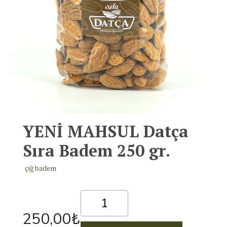
YENİ MAHSUL Datça
Sıra Badem 250 gr.
çiğ badem
YENİ
MAHSUL
250,00
₺
Datça
Sıra