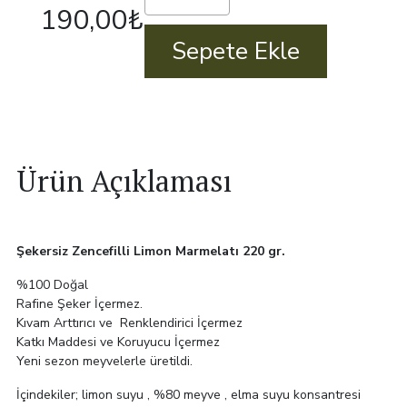
190,00
₺
Limon
Marmelatı
Sepete Ekle
220
gr.
adet
Ürün Açıklaması
Şekersiz Zencefilli Limon Marmelatı 220 gr.
%100 Doğal
Rafine Şeker İçermez.
Kıvam Arttırıcı ve Renklendirici İçermez
Katkı Maddesi ve Koruyucu İçermez
Yeni sezon meyvelerle üretildi.
İçindekiler; limon suyu , %80 meyve , elma suyu konsantresi