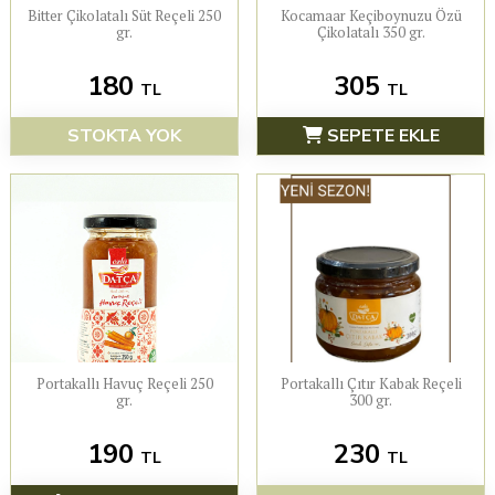
Bitter Çikolatalı Süt Reçeli 250
Kocamaar Keçiboynuzu Özü
gr.
Çikolatalı 350 gr.
180
305
TL
TL
STOKTA YOK
SEPETE EKLE
Portakallı Havuç Reçeli 250
Portakallı Çıtır Kabak Reçeli
gr.
300 gr.
190
230
TL
TL