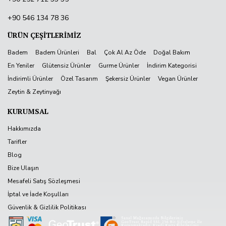
+90 546 134 78 36
ÜRÜN ÇEŞİTLERİMİZ
Badem
Badem Ürünleri
Bal
Çok Al Az Öde
Doğal Bakım
En Yeniler
Glütensiz Ürünler
Gurme Ürünler
İndirim Kategorisi
İndirimli Ürünler
Özel Tasarım
Şekersiz Ürünler
Vegan Ürünler
Zeytin & Zeytinyağı
KURUMSAL
Hakkımızda
Tarifler
Blog
Bize Ulaşın
Mesafeli Satış Sözleşmesi
İptal ve İade Koşulları
Güvenlik & Gizlilik Politikası