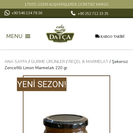
1750TL ÜZERİ ALIŞVERİŞLERDE ÜCRETSİZ KARGO
+90 546 134 78 36
+90 252 712 33 35
MENU
KARGO TAKİBİ
ANA SAYFA
/
GURME ÜRÜNLER
/
REÇEL & MARMELAT
/ Şekersiz
Zencefilli Limon Marmelatı 220 gr.