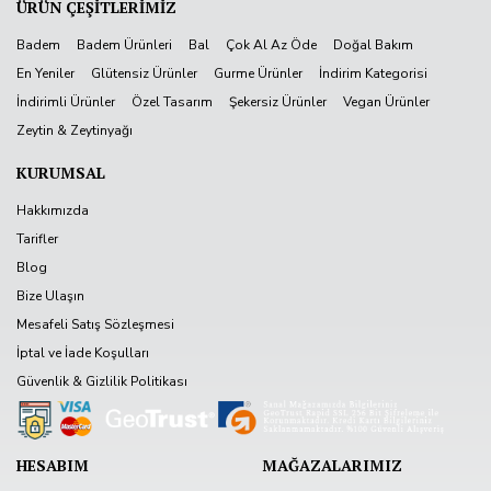
ÜRÜN ÇEŞİTLERİMİZ
Badem
Badem Ürünleri
Bal
Çok Al Az Öde
Doğal Bakım
En Yeniler
Glütensiz Ürünler
Gurme Ürünler
İndirim Kategorisi
İndirimli Ürünler
Özel Tasarım
Şekersiz Ürünler
Vegan Ürünler
Zeytin & Zeytinyağı
KURUMSAL
Hakkımızda
Tarifler
Blog
Bize Ulaşın
Mesafeli Satış Sözleşmesi
İptal ve İade Koşulları
Güvenlik & Gizlilik Politikası
HESABIM
MAĞAZALARIMIZ