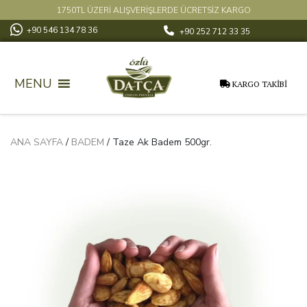
1750TL ÜZERİ ALIŞVERİŞLERDE ÜCRETSİZ KARGO
+90 546 134 78 36
+90 252 712 33 35
MENU
KARGO TAKİBİ
ANA SAYFA
/
BADEM
/ Taze Ak Badem 500gr.