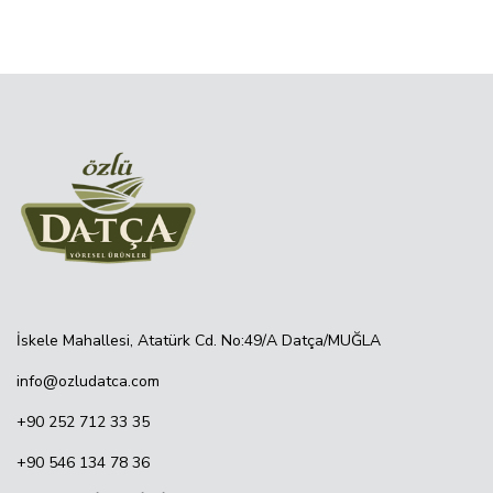
İskele Mahallesi, Atatürk Cd. No:49/A Datça/MUĞLA
info@ozludatca.com
+90 252 712 33 35
+90 546 134 78 36