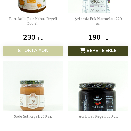
Portakallı Çıtır Kabak Reçeli
Şekersiz Erik Marmelatı 220
300 gr.
gr.
230
190
TL
TL
STOKTA YOK
SEPETE EKLE
Sade Süt Reçeli 250 gr.
Acı Biber Reçeli 350 gr.