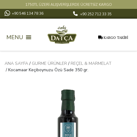
1750TL ÜZERİ ALIŞVERİŞLERDE ÜCRETSİZ KARGO
+90 546 134 78 36
+90 252 712 33 35
MENU
KARGO TAKİBİ
ANA SAYFA
/
GURME ÜRÜNLER
/
REÇEL & MARMELAT
/ Kocamaar Keçiboynuzu Özü Sade 350 gr.