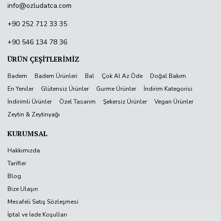
info@ozludatca.com
+90 252 712 33 35
+90 546 134 78 36
ÜRÜN ÇEŞİTLERİMİZ
Badem
Badem Ürünleri
Bal
Çok Al Az Öde
Doğal Bakım
En Yeniler
Glütensiz Ürünler
Gurme Ürünler
İndirim Kategorisi
İndirimli Ürünler
Özel Tasarım
Şekersiz Ürünler
Vegan Ürünler
Zeytin & Zeytinyağı
KURUMSAL
Hakkımızda
Tarifler
Blog
Bize Ulaşın
Mesafeli Satış Sözleşmesi
İptal ve İade Koşulları