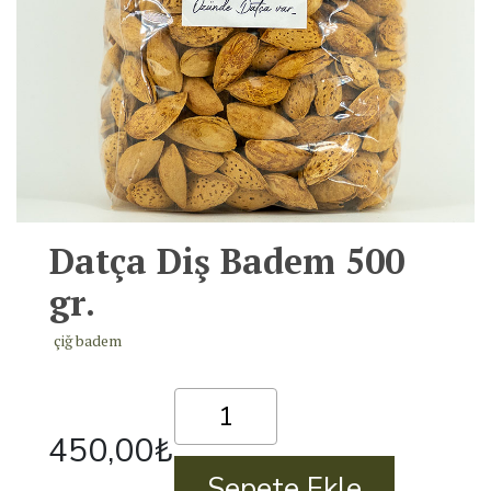
Datça Diş Badem 500
gr.
çiğ badem
Datça
Diş
450,00
₺
Badem
500
Sepete Ekle
gr.