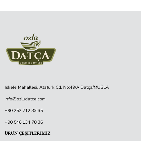
İskele Mahallesi, Atatürk Cd. No:49/A Datça/MUĞLA
info@ozludatca.com
+90 252 712 33 35
+90 546 134 78 36
ÜRÜN ÇEŞİTLERİMİZ