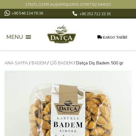
1750TL ÜZERİ ALIŞVERİŞLERDE ÜCRETSİZ KARGO
+90 546 134 78 36
+90 252 712 33 35
MENU
KARGO TAKİBİ
ANA SAYFA
/
BADEM
/
ÇIĞ BADEM
/ Datça Diş Badem 500 gr.