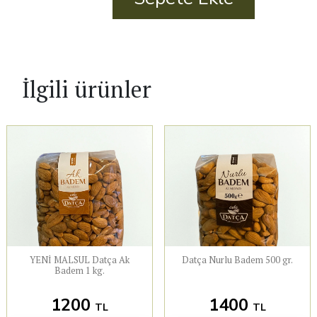
adet
İlgili ürünler
YENİ MALSUL Datça Ak
Datça Nurlu Badem 500 gr.
Badem 1 kg.
1200
1400
TL
TL