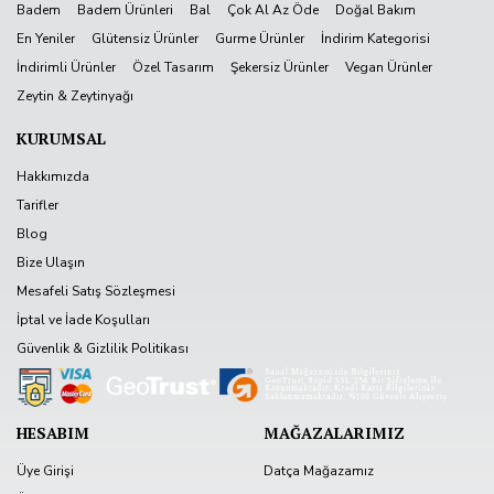
Badem
Badem Ürünleri
Bal
Çok Al Az Öde
Doğal Bakım
En Yeniler
Glütensiz Ürünler
Gurme Ürünler
İndirim Kategorisi
İndirimli Ürünler
Özel Tasarım
Şekersiz Ürünler
Vegan Ürünler
Zeytin & Zeytinyağı
KURUMSAL
Hakkımızda
Tarifler
Blog
Bize Ulaşın
Mesafeli Satış Sözleşmesi
İptal ve İade Koşulları
Güvenlik & Gizlilik Politikası
HESABIM
MAĞAZALARIMIZ
Üye Girişi
Datça Mağazamız