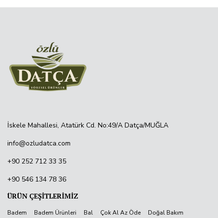
İskele Mahallesi, Atatürk Cd. No:49/A Datça/MUĞLA
info@ozludatca.com
+90 252 712 33 35
+90 546 134 78 36
ÜRÜN ÇEŞİTLERİMİZ
Badem
Badem Ürünleri
Bal
Çok Al Az Öde
Doğal Bakım