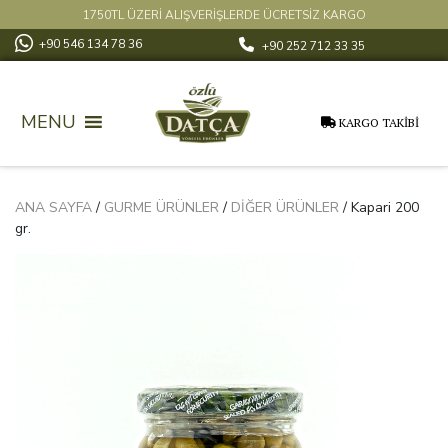
1750TL ÜZERİ ALIŞVERİŞLERDE ÜCRETSİZ KARGO
+90 546 134 78 36
+90 252 712 33 35
MENU
KARGO TAKİBİ
ANA SAYFA
/
GURME ÜRÜNLER
/
DIĞER ÜRÜNLER
/ Kapari 200
gr.