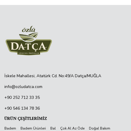
İskele Mahallesi, Atatürk Cd. No:49/A Datça/MUĞLA
info@ozludatca.com
+90 252 712 33 35
+90 546 134 78 36
ÜRÜN ÇEŞİTLERİMİZ
Badem
Badem Ürünleri
Bal
Çok Al Az Öde
Doğal Bakım