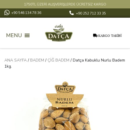
1750TL ÜZERİ ALIŞVERİŞLERDE ÜCRETSİZ KARGO
+90 546 134 78 36
+90 252 712 33 35
MENU
KARGO TAKİBİ
ANA SAYFA
/
BADEM
/
ÇIĞ BADEM
/ Datça Kabuklu Nurlu Badem
1kg.