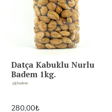
Datça Kabuklu Nurlu
Badem 1kg.
çiğ badem
280,00
₺