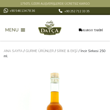
1750TL ÜZERİ ALIŞVERİŞLERDE ÜCRETSİZ KARGO
+90 546 134 78 36
+90 252 712 33 35
MENU
KARGO TAKİBİ
ANA SAYFA
/
GURME ÜRÜNLER
/
SIRKE & EKŞI
/ İncir Sirkesi 250
ml.