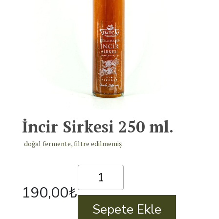
İncir Sirkesi 250 ml.
doğal fermente, filtre edilmemiş
İncir
Sirkesi
190,00
₺
250
ml.
Sepete Ekle
adet