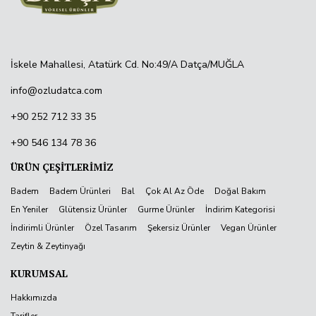
İskele Mahallesi, Atatürk Cd. No:49/A Datça/MUĞLA
info@ozludatca.com
+90 252 712 33 35
+90 546 134 78 36
ÜRÜN ÇEŞİTLERİMİZ
Badem
Badem Ürünleri
Bal
Çok Al Az Öde
Doğal Bakım
En Yeniler
Glütensiz Ürünler
Gurme Ürünler
İndirim Kategorisi
İndirimli Ürünler
Özel Tasarım
Şekersiz Ürünler
Vegan Ürünler
Zeytin & Zeytinyağı
KURUMSAL
Hakkımızda