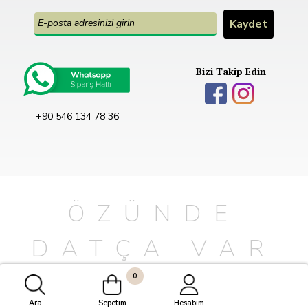
Bizi Takip Edin
+90 546 134 78 36
ÖZÜNDE
DATÇA VAR
0
© 2024 Özlü Datça Tüm Hakları
"Yaka Digital Agency"
Ara
Sepetim
Hesabım