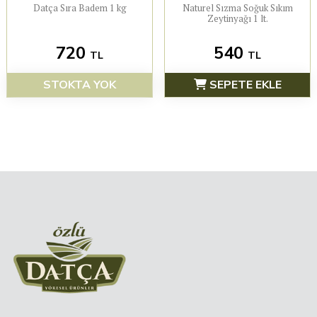
Datça Sıra Badem 1 kg
Naturel Sızma Soğuk Sıkım
Zeytinyağı 1 lt.
720
540
TL
TL
STOKTA YOK
SEPETE EKLE