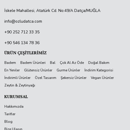
İskele Mahallesi, Atatürk Cd. No:49/A Datça/MUĞLA
info@ozludatca.com
+90 252 712 33 35
+90 546 134 78 36
ÜRÜN ÇEŞİTLERİMİZ
Badem
Badem Ürünleri
Bal
Çok Al Az Öde
Doğal Bakım
En Yeniler
Glütensiz Ürünler
Gurme Ürünler
İndirim Kategorisi
İndirimli Ürünler
Özel Tasarım
Şekersiz Ürünler
Vegan Ürünler
Zeytin & Zeytinyağı
KURUMSAL
Hakkımızda
Tarifler
Blog
Bize Ulaşın