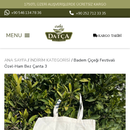
1750TL ÜZERİ ALIŞVERİŞLERDE ÜCRETSİZ KARGO
+90 546 134 78 36
+90 252 712 33 35
MENU
KARGO TAKİBİ
ANA SAYFA
/
İNDIRIM KATEGORISI
/ Badem Çiçeği Festivali
Özel-Ham Bez Çanta 3