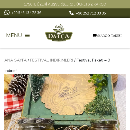
1750TL ÜZERİ ALIŞVERİŞLERDE ÜCRETSİZ KARGO
+90 546 134 78 36
+90 252 712 33 35
MENU
KARGO TAKİBİ
ANA SAYFA
/
FESTIVAL İNDIRIMLERI
/ Festival Paketi – 9
İndirim!