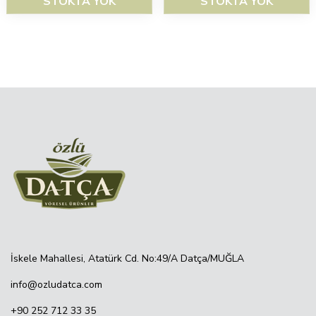
STOKTA YOK
STOKTA YOK
İskele Mahallesi, Atatürk Cd. No:49/A Datça/MUĞLA
info@ozludatca.com
+90 252 712 33 35