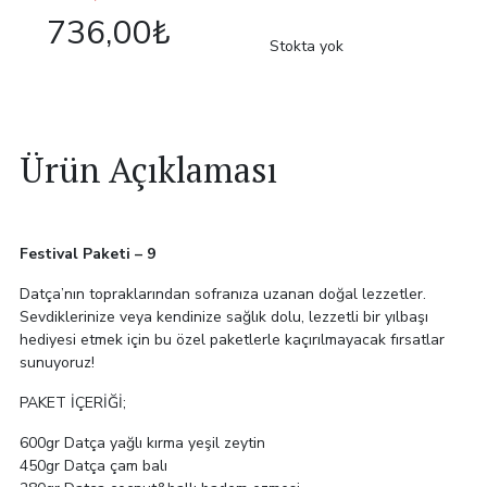
fiyat:
andaki
736,00
₺
800,00₺.
fiyat:
Stokta yok
736,00₺.
Ürün Açıklaması
Festival Paketi – 9
Datça’nın topraklarından sofranıza uzanan doğal lezzetler.
Sevdiklerinize veya kendinize sağlık dolu, lezzetli bir yılbaşı
hediyesi etmek için bu özel paketlerle kaçırılmayacak fırsatlar
sunuyoruz!
PAKET İÇERİĞİ;
600gr Datça yağlı kırma yeşil zeytin
450gr Datça çam balı