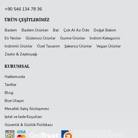
+90 546 134 78 36
ÜRÜN ÇEŞİTLERİMİZ
Badem
Badem Ürünleri
Bal
Çok Al Az Öde
Doğal Bakım
En Yeniler
Glütensiz Ürünler
Gurme Ürünler
İndirim Kategorisi
İndirimli Ürünler
Özel Tasarım
Şekersiz Ürünler
Vegan Ürünler
Zeytin & Zeytinyağı
KURUMSAL
Hakkımızda
Tarifler
Blog
Bize Ulaşın
Mesafeli Satış Sözleşmesi
İptal ve İade Koşulları
Güvenlik & Gizlilik Politikası