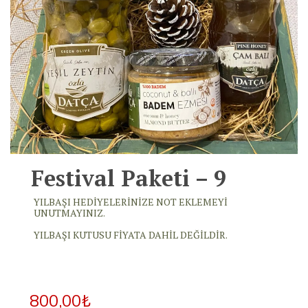
Festival Paketi – 9
YILBAŞI HEDİYELERİNİZE NOT EKLEMEYİ
UNUTMAYINIZ.
YILBAŞI KUTUSU FİYATA DAHİL DEĞİLDİR.
Orijinal
Şu
800,00
₺