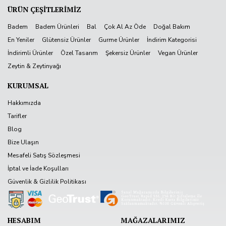
ÜRÜN ÇEŞİTLERİMİZ
Badem
Badem Ürünleri
Bal
Çok Al Az Öde
Doğal Bakım
En Yeniler
Glütensiz Ürünler
Gurme Ürünler
İndirim Kategorisi
İndirimli Ürünler
Özel Tasarım
Şekersiz Ürünler
Vegan Ürünler
Zeytin & Zeytinyağı
KURUMSAL
Hakkımızda
Tarifler
Blog
Bize Ulaşın
Mesafeli Satış Sözleşmesi
İptal ve İade Koşulları
Güvenlik & Gizlilik Politikası
HESABIM
MAĞAZALARIMIZ