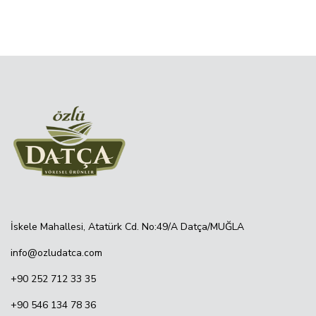
İskele Mahallesi, Atatürk Cd. No:49/A Datça/MUĞLA
info@ozludatca.com
+90 252 712 33 35
+90 546 134 78 36