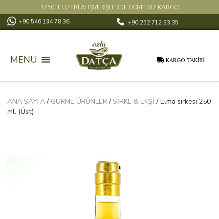
1750TL ÜZERİ ALIŞVERİŞLERDE ÜCRETSİZ KARGO
+90 546 134 78 36
+90 252 712 33 35
MENU
KARGO TAKİBİ
ANA SAYFA
/
GURME ÜRÜNLER
/
SIRKE & EKŞI
/ Elma sirkesi 250
ml. (Üst)