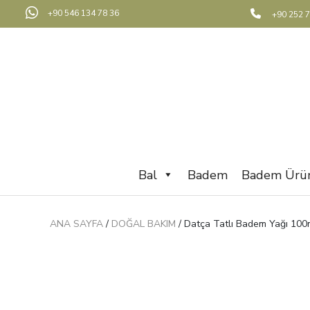
+90 546 134 78 36
+90 252 7
Bal
Badem
Badem Ürün
ANA SAYFA
/
DOĞAL BAKIM
/ Datça Tatlı Badem Yağı 100