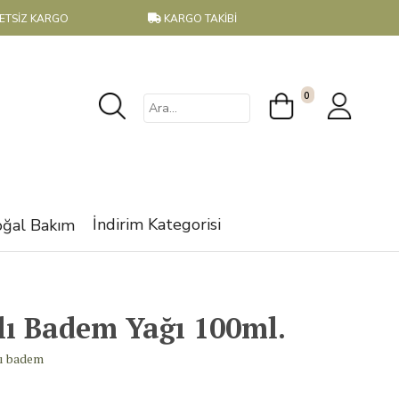
RETSİZ KARGO
KARGO TAKİBİ
0
İndirim Kategorisi
ğal Bakım
lı Badem Yağı 100ml.
lı badem