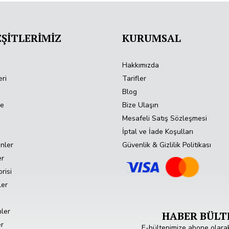
ŞİTLERİMİZ
KURUMSAL
Hakkımızda
ri
Tarifler
Blog
de
Bize Ulaşın
Mesafeli Satış Sözleşmesi
İptal ve İade Koşulları
nler
Güvenlik & Gizlilik Politikası
er
risi
ler
nler
HABER BÜLTE
r
E-bültenimize abone olara