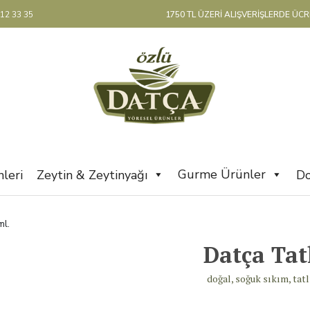
12 33 35
1750 TL ÜZERİ ALIŞVERİŞLERDE ÜC
Gurme Ürünler
leri
Zeytin & Zeytinyağı
Do
ml.
Datça Tat
doğal, soğuk sıkım, tat