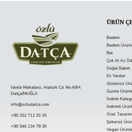
ÜRÜN ÇE
Badem
Badem Ürünle
Bal
Çok Al Az Ö
Doğal Bakım
En Yeniler
Glütensiz Ürü
İskele Mahallesi, Atatürk Cd. No:49/A
Gurme Ürünl
Datça/MUĞLA
İndirim Katego
info@ozludatca.com
İndirimli Ürün
Özel Tasarım
+90 252 712 33 35
Şekersiz Ürü
+90 546 134 78 36
Vegan Ürünle