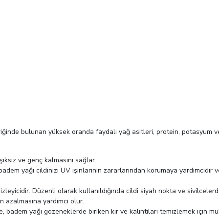
riğinde bulunan yüksek oranda faydalı yağ asitleri, protein, potasyum ve
ışıksız ve genç kalmasını sağlar.
badem yağı cildinizi UV ışınlarının zararlarından korumaya yardımcıdır v
icidir. Düzenli olarak kullanıldığında cildi siyah nokta ve sivilcelerde
rin azalmasına yardımcı olur.
, badem yağı gözeneklerde biriken kir ve kalıntıları temizlemek için mük