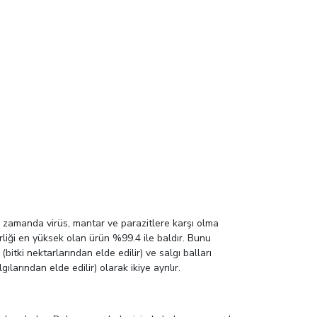
ı zamanda virüs, mantar ve parazitlere karşı olma
inirliği en yüksek olan ürün %99.4 ile baldır. Bunu
 (bitki nektarlarından elde edilir) ve salgı balları
ılarından elde edilir) olarak ikiye ayrılır.