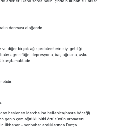
elde ederler. Daha sonra balın içinde bulunan su, arılar
 balın donması olağandır.
 ve diğer birçok ağız problemlerine iyi geldiği,
 balın agresifliğe, depresyona, baş ağrısına, uyku
ü karşılamaktadır.
elidir.
z.
rından beslenen Marchalina hellenica(basra böceği)
bölgenin çam ağırlıklı bitki örtüsünün aromasını
ir. İlkbahar – sonbahar aralıklarında Datça