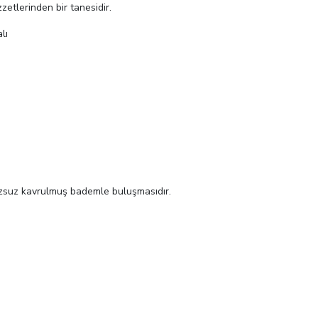
etlerinden bir tanesidir.
lı
uzsuz kavrulmuş bademle buluşmasıdır.