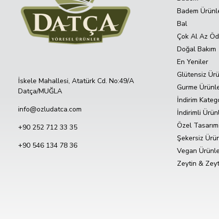
Badem Ürünle
Bal
Çok Al Az Ö
Doğal Bakım
En Yeniler
Glütensiz Ürü
İskele Mahallesi, Atatürk Cd. No:49/A
Gurme Ürünl
Datça/MUĞLA
İndirim Katego
info@ozludatca.com
İndirimli Ürün
Özel Tasarım
+90 252 712 33 35
Şekersiz Ürü
+90 546 134 78 36
Vegan Ürünle
Zeytin & Zeyt