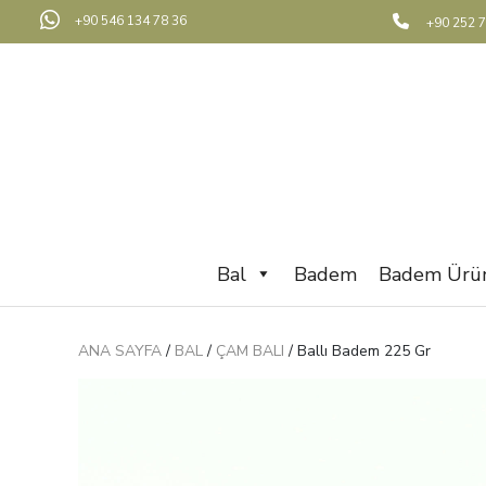
+90 546 134 78 36
+90 252 7
Bal
Badem
Badem Ürün
ANA SAYFA
/
BAL
/
ÇAM BALI
/ Ballı Badem 225 Gr