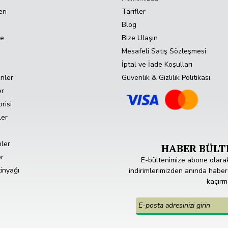
ri
Tarifler
Blog
de
Bize Ulaşın
Mesafeli Satış Sözleşmesi
İptal ve İade Koşulları
nler
Güvenlik & Gizlilik Politikası
er
risi
ler
nler
HABER BÜLTE
r
E-bültenimize abone olara
inyağı
indirimlerimizden anında haberda
kaçırm