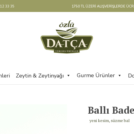
12 33 35
1750 TL ÜZERİ ALIŞVERİŞLERDE ÜC
Gurme Ürünler
leri
Zeytin & Zeytinyağı
Do
Ballı Bad
yeni kesim, süzme bal