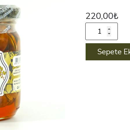
220,00
₺
Ballı
Badem
225
Gr
Sepete E
adet