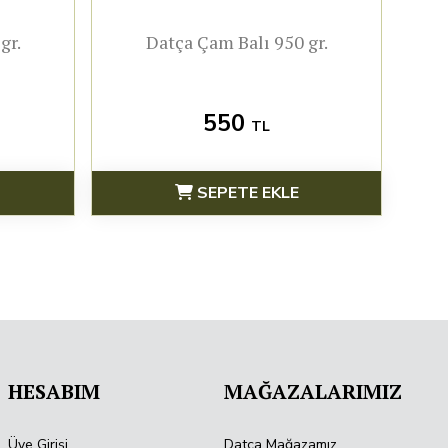
gr.
Datça Çam Balı 950 gr.
550
TL
SEPETE EKLE
HESABIM
MAĞAZALARIMIZ
Üye Girişi
Datça Mağazamız