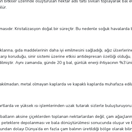
n bitkiler üzerinde oluşturulan nektar adlı tatlı sıvıları toplayarak bal 
lür.
e olmasıdır. Kristalizasyon doğal bir süreçtir. Bu nedenle soğuk havalarda
klarına, gıda maddelerinin daha iyi emilmesini sağladığı, ağız ülserlerine
arşı koruduğu, sinir sistemi üzerine etkisi antidepresan özelliği olduğu,
 edilmiştir. Aynı zamanda, günde 20 g bal, günlük enerji ihtiyacının %3’ün
ırakılmadan, metal olmayan kaplarda ve kapaklı kaplarda muhafaza edilm
şartlarda ve yüksek ısı işlemlerinden uzak tutarak sizlerle buluşturuyoru
r balların aksine çiçeklerden toplanan nektarlardan değil; çam ağaçla
alınıp peteklere depolanması ve bala dönüştürülmesi sonucunda oluşur ve 
undan dolayı Dünya’da en fazla çam balının üretildiği bölge olarak bilin