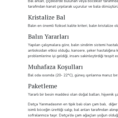
Bal arıları, çiçeklerde bulunan veya böcekler tarafında
tarafından kanat çırpılarak uçurulur ve bala dönüştürü
Kristalize Bal
Balın en önemli fiziksel kalite kriteri, balın kristaliz
Balın Yararları
Yapılan çalışmalara göre, balın sindirim sistemi hastalı
antioksidan etkisi olduğu, kansere, şeker hastalığına k
problemlerine iyi geldiği, insanı sakinleştirdiği tespit
Muhafaza Koşulları
Bal oda ısısında (20- 22°C), güneş ışınlarına maruz b
Paketleme
Yararlı bir besin maddesi olan doğal balları, hijyenik 
Datça Yarımadasının en tipik balı olan çam balı, diğe
isimli böceğin ürettiği salgı, bal arıları tarafından 
sofralarınıza taşır. Datça’da çam ağaçları yoğun olduğ