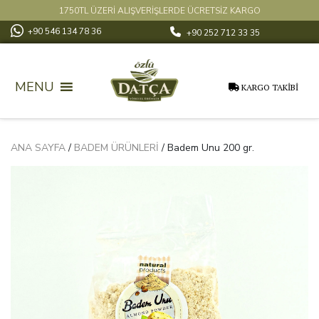
1750TL ÜZERİ ALIŞVERİŞLERDE ÜCRETSİZ KARGO
+90 546 134 78 36
+90 252 712 33 35
MENU
KARGO TAKİBİ
ANA SAYFA
/
BADEM ÜRÜNLERI
/ Badem Unu 200 gr.