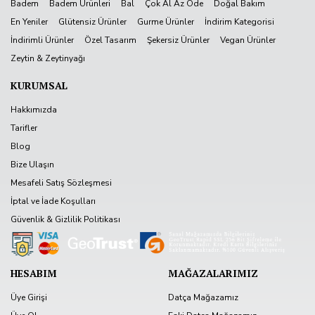
Badem
Badem Ürünleri
Bal
Çok Al Az Öde
Doğal Bakım
En Yeniler
Glütensiz Ürünler
Gurme Ürünler
İndirim Kategorisi
İndirimli Ürünler
Özel Tasarım
Şekersiz Ürünler
Vegan Ürünler
Zeytin & Zeytinyağı
KURUMSAL
Hakkımızda
Tarifler
Blog
Bize Ulaşın
Mesafeli Satış Sözleşmesi
İptal ve İade Koşulları
Güvenlik & Gizlilik Politikası
HESABIM
MAĞAZALARIMIZ
Üye Girişi
Datça Mağazamız