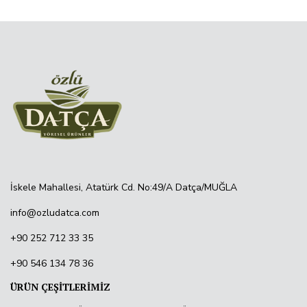
İskele Mahallesi, Atatürk Cd. No:49/A Datça/MUĞLA
info@ozludatca.com
+90 252 712 33 35
+90 546 134 78 36
ÜRÜN ÇEŞİTLERİMİZ